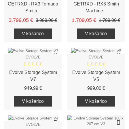
GETRXD - RX3 Tornado
GETRXD - RX3 Smith
Smith...
Machine...
Redna cena
Cena
Redna cena
Cen
3.799,05 €
1.709,05 €
3.999,00 €
1.799,00 €
V košarico
V košarico
EVOLVE
EVOLVE
Evolve Storage System
Evolve Storage System
V7
V5
Cena
Cena
949,99 €
999,00 €
V košarico
V košarico
EVOLVE