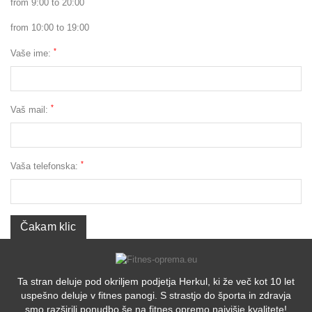
from 9:00 to 20:00
from 10:00 to 19:00
*
Vaše ime:
*
Vaš mail:
*
Vaša telefonska:
Ta stran deluje pod okriljem podjetja Herkul, ki že več kot 10 let
uspešno deluje v fitnes panogi. S strastjo do športa in zdravja
smo razširili ponudbo še na fitnes opremo najvišje kvalitete!