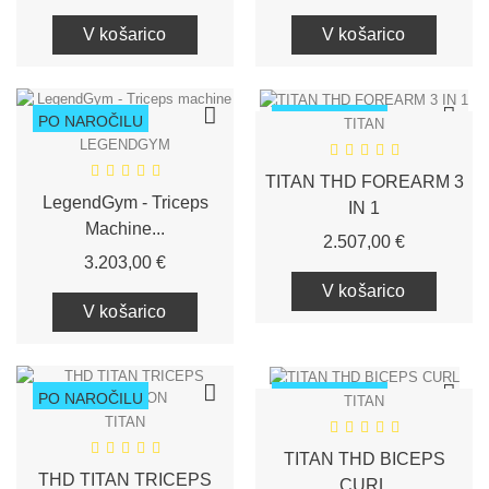
V košarico
V košarico
PO NAROČILU
PO NAROČILU
TITAN
LEGENDGYM
TITAN THD FOREARM 3
LegendGym - Triceps
IN 1
Machine...
Cena
2.507,00 €
Cena
3.203,00 €
V košarico
V košarico
PO NAROČILU
PO NAROČILU
TITAN
TITAN
TITAN THD BICEPS
THD TITAN TRICEPS
CURL