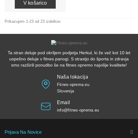
V košarico
Prikazujem 1-23 od 23 izdelkov
Ta stran deluje pod okriljem podjetja Herkul, ki že več kot 10 let
uspešno deluje v fitnes panogi. S strastjo do športa in zdravja
smo razširili ponudbo še na fitnes opremo najvišje kvalitete!
Naša lokacija
Fitnes-oprema.eu
Slovenija
Email
info@fitnes-oprema.eu
Prijava Na Novice