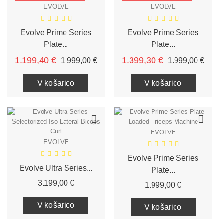
EVOLVE
EVOLVE
Evolve Prime Series
Evolve Prime Series
Plate...
Plate...
Redna cena
Cena
Redna cena
Cen
1.199,40 €
1.399,30 €
1.999,00 €
1.999,00 €
V košarico
V košarico
EVOLVE
EVOLVE
Evolve Prime Series
Evolve Ultra Series...
Plate...
Cena
3.199,00 €
Cena
1.999,00 €
V košarico
V košarico