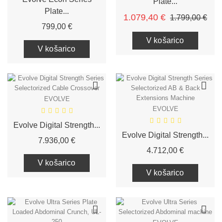
Plate...
Plate...
Redna cena
Cen
1.079,40 €
1.799,00 €
Cena
799,00 €
V košarico
V košarico
EVOLVE
EVOLVE
Evolve Digital Strength...
Evolve Digital Strength...
Cena
7.936,00 €
Cena
4.712,00 €
V košarico
V košarico