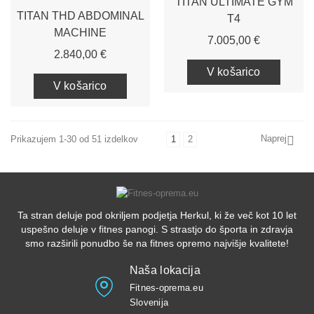
TITAN ULTIMATE GYM
TITAN THD ABDOMINAL
T4
MACHINE
Cena
7.005,00 €
Cena
2.840,00 €
V košarico
V košarico
Naprej
Prikazujem 1-30 od 51 izdelkov
1
2

Ta stran deluje pod okriljem podjetja Herkul, ki že več kot 10 let
uspešno deluje v fitnes panogi. S strastjo do športa in zdravja
smo razširili ponudbo še na fitnes opremo najvišje kvalitete!
Naša lokacija
Fitnes-oprema.eu
Slovenija