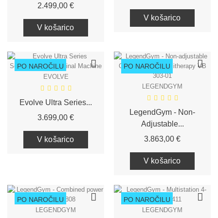
Cena
2.499,00 €
V košarico
V košarico
PO NAROČILU
PO NAROČILU
EVOLVE
LEGENDGYM
Evolve Ultra Series...
LegendGym - Non-
Cena
3.699,00 €
Adjustable...
Cena
3.863,00 €
V košarico
V košarico
PO NAROČILU
PO NAROČILU
LEGENDGYM
LEGENDGYM