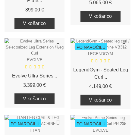
Plate...
Cena
5.065,00 €
Cena
899,00 €
V košarico
V košarico
PO NAROČILU
LEGENDGYM
EVOLVE
LegendGym - Seated Leg
Evolve Ultra Series...
Curl...
Cena
3.399,00 €
Cena
4.149,00 €
V košarico
V košarico
PO NAROČILU
PO NAROČILU
TITAN
EVOLVE