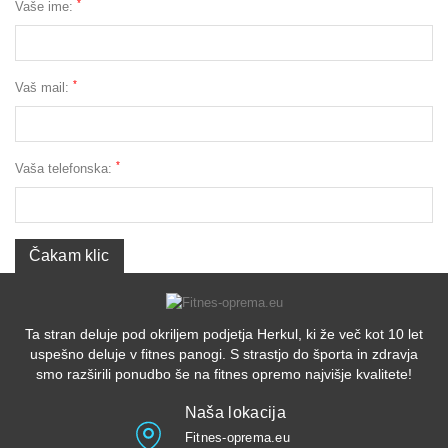
*
Vaše ime:
*
Vaš mail:
*
Vaša telefonska:
Ta stran deluje pod okriljem podjetja Herkul, ki že več kot 10 let
uspešno deluje v fitnes panogi. S strastjo do športa in zdravja
smo razširili ponudbo še na fitnes opremo najvišje kvalitete!
Naša lokacija
Fitnes-oprema.eu